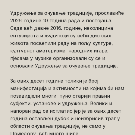
Удружење за очување традиције, прославиће
2026. године 10 година рада и постојања.
Сада већ давне 2016. године, неколицина
ентузијаста и људи који су већи дио свог
живота посветили раду на пољу културе,
културног аматеризма, народних игара,
пјесама у музике организовали су се и
основали Удружење за очување традиције.
За ових десет година толики је број
манифестација и активности на којима би нам
позавидјели многи, пуно старији правни
субјекти, установе и удружења. Велики и
напоран рад се исплатио јер је за ових десет
година остављен дубок и неизбрисив траг у
области очувања традиције, не само у
Приједору, већ много шире.