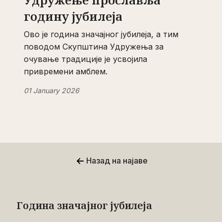
годину јубилеја
Ово је година значајног јубилеја, а тим
поводом Скупштина Удружења за
очување традиције је усвојила
привремени амблем.
01 January 2026
Назад на најаве
Година значајног јубилеја