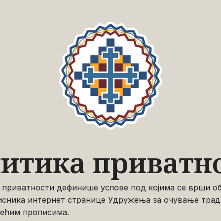
итика приватн
 приватности дефинише услове под којима се врши о
исника интернет странице Удружења за очување тради
жећим прописима.