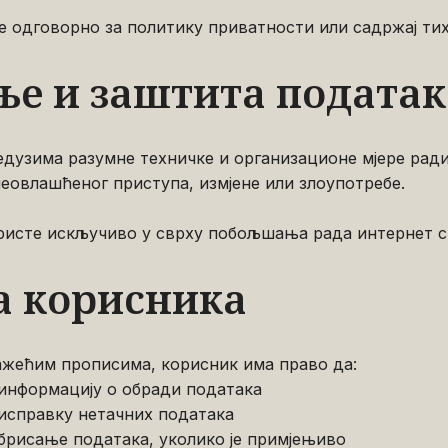
е одговорно за политику приватности или садржај тих
ње и заштита податак
дузима разумне техничке и организационе мјере рад
еовлашћеног приступа, измјене или злоупотребе.
ристе искључиво у сврху побољшања рада интернет с
а корисника
важећим прописима, корисник има право да:
информацију о обради података
исправку нетачних података
брисање података, уколико је примјењиво