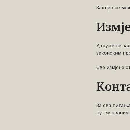
Захтјев се мо
Измј
Удружење зад
законским пр
Све измјене с
Конт
За сва питањ
путем званич