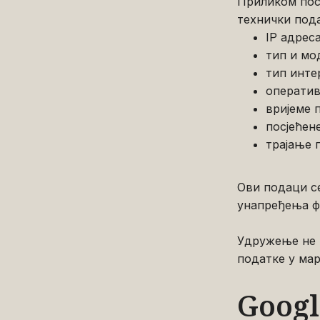
Приликом пос
технички пода
IP адрес
тип и мо
тип инте
оператив
вријеме 
посјећен
трајање 
Ови подаци с
унапређења ф
Удружење не 
податке у ма
Googl