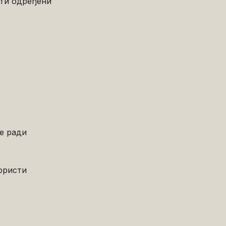
ати одређени
е ради
ористи