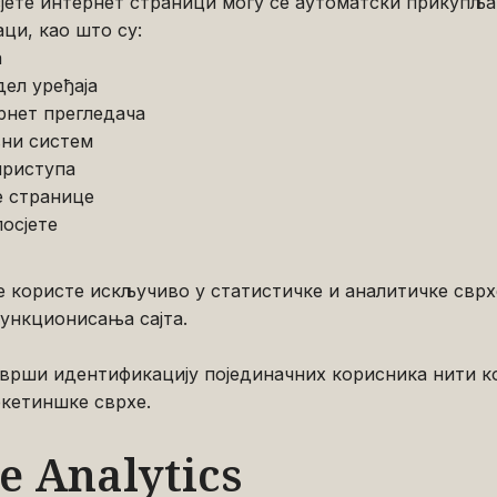
јете интернет страници могу се аутоматски прикупљ
ци, као што су:
а
дел уређаја
рнет прегледача
ни систем
приступа
е странице
посјете
е користе искључиво у статистичке и аналитичке сврх
ункционисања сајта.
врши идентификацију појединачних корисника нити к
ркетиншке сврхе.
e Analytics