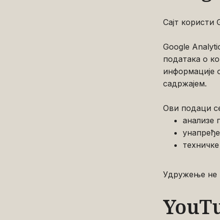
Сајт користи G
Google Analy
података о к
информације о
садржајем.
Ови подаци с
анализе 
унапређе
техничке
Удружење не 
YouT