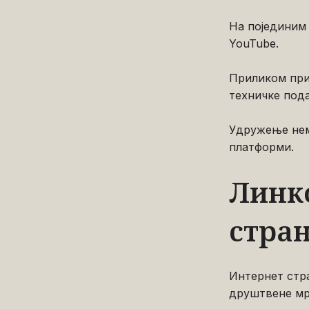
На појединим
YouTube.
Приликом при
техничке пода
Удружење нем
платформи.
Линк
стра
Интернет стр
друштвене мр