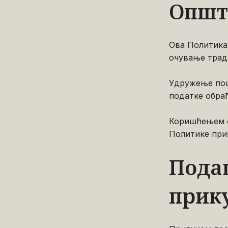
Општ
Ова Политика
очување тради
Удружење пошт
податке обрађ
Коришћењем о
Политике при
Подац
прик