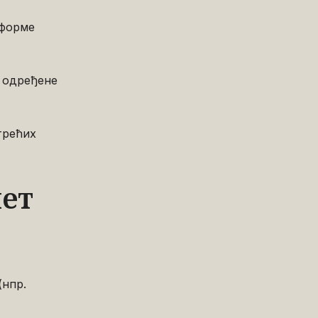
тформе
 одређене
трећих
ет
(нпр.