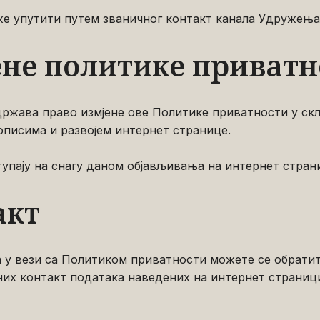
же упутити путем званичног контакт канала Удружења
ене политике приватн
ржава право измјене ове Политике приватности у скл
описима и развојем интернет странице.
тупају на снагу даном објављивања на интернет стран
акт
а у вези са Политиком приватности можете се обрат
них контакт података наведених на интернет страниц