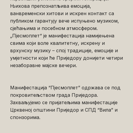
Њихова препознатљива емоција,
ванвременски хитови и искрен контакт са
публиком гарантују вече испуњено музиком,
сјећањима и посебном атмосфером.
„Пјесмоплет“ је манифестација намијењена
свима који воле квалитетну, искрену и
врхунску музику – спој традиције, емоције и
умјетности који ће Приједору донијети четири
незаборавне мајске вечери.
Манифестација “Пјесмоплет” одржава се под
покровитељством града Приједора.
Захваљујемо се пријатељима манифестације
Црквеној општини Приједор и СПД “Вила” и
спонзорима.