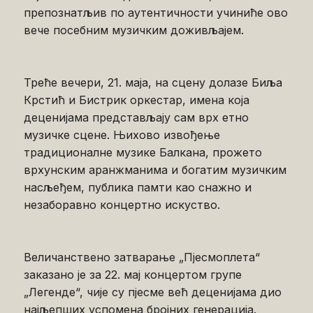
препознатљив по аутентичности учиниће ово
вече посебним музичким доживљајем.
Треће вечери, 21. маја, на сцену долазе Биља
Крстић и Бистрик оркестар, имена која
деценијама представљају сам врх етно
музичке сцене. Њихово извођење
традиционалне музике Балкана, прожето
врхунским аранжманима и богатим музичким
насљеђем, публика памти као снажно и
незаборавно концертно искуство.
Величанствено затварање „Пјесмоплета“
заказано је за 22. мај концертом групе
„Легенде“, чије су пјесме већ деценијама дио
најљепших успомена бројних генерација.