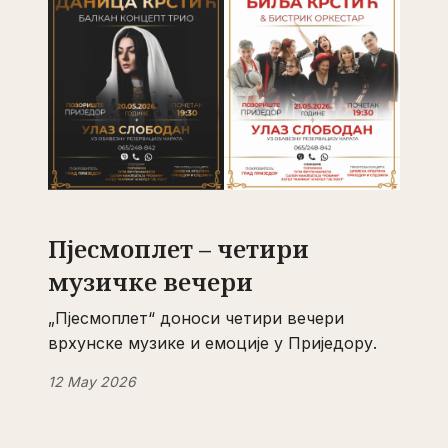
Пјесмоплет – четири
музичке вечери
„Пјесмоплет“ доноси четири вечери
врхунске музике и емоције у Приједору.
12 May 2026