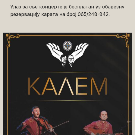
Улаз за све концерте је бесплатан уз обавезну
резервацију карата на број 065/248-842.