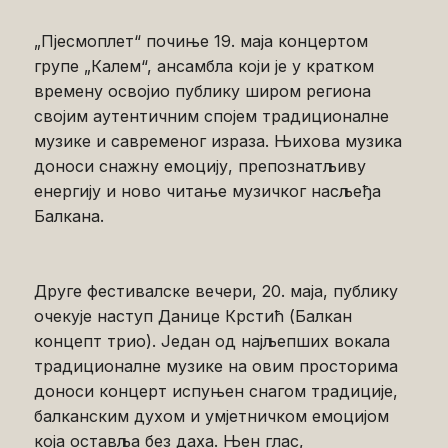
„Пјесмоплет“ почиње 19. маја концертом
групе „Калем“, ансамбла који је у кратком
времену освојио публику широм региона
својим аутентичним спојем традиционалне
музике и савременог израза. Њихова музика
доноси снажну емоцију, препознатљиву
енергију и ново читање музичког насљеђа
Балкана.
Друге фестивалске вечери, 20. маја, публику
очекује наступ Данице Крстић (Балкан
концепт трио). Један од најљепших вокала
традиционалне музике на овим просторима
доноси концерт испуњен снагом традиције,
балканским духом и умјетничком емоцијом
која оставља без даха. Њен глас,