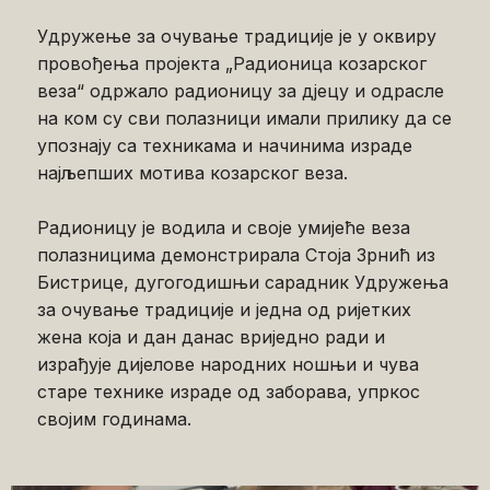
Удружење за очување традиције је у оквиру
провођења пројекта „Радионица козарског
веза“ одржало радионицу за дјецу и одрасле
на ком су сви полазници имали прилику да се
упознају са техникама и начинима израде
најљепших мотива козарског веза.
Радионицу је водила и своје умијеће веза
полазницима демонстрирала Стоја Зрнић из
Бистрице, дугогодишњи сарадник Удружења
за очување традиције и једна од ријетких
жена која и дан данас вриједно ради и
израђује дијелове народних ношњи и чува
старе технике израде од заборава, упркос
својим годинама.