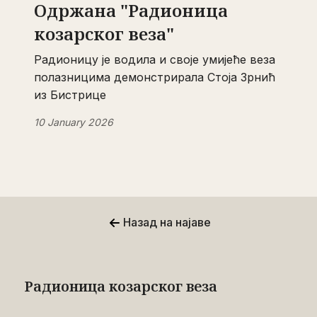
Одржана "Радионица
козарског веза"
Радионицу је водила и своје умијеће веза
полазницима демонстрирала Стоја Зрнић
из Бистрице
10 January 2026
Назад на најаве
Радионица козарског веза