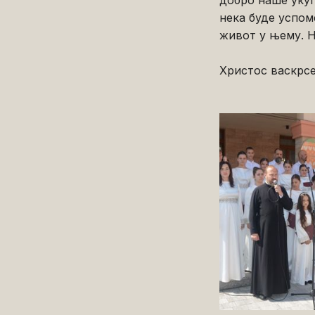
добро наше укуп
нека буде успом
живот у њему. Н
Христос васкрсе