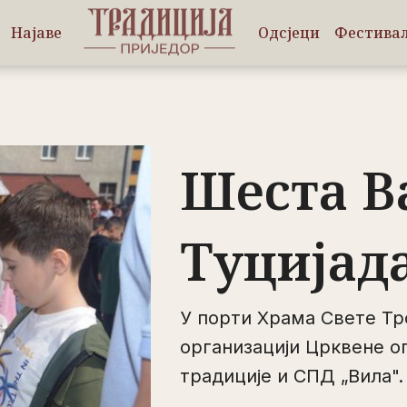
Најаве
Одсјеци
Фестива
Шеста 
Туцијад
У порти Храма Свете Тро
организацији Црквене 
традиције и СПД „Вила".