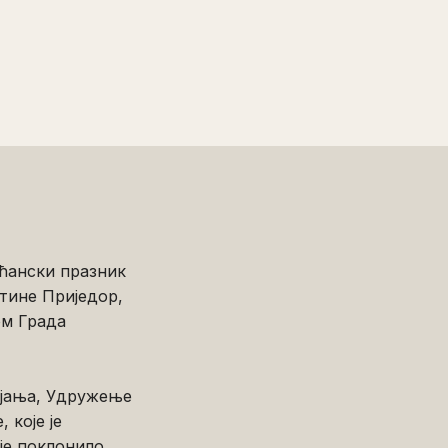
шћански празник
тине Приједор,
ом Града
ојања, Удружење
 које је
аје поклонило