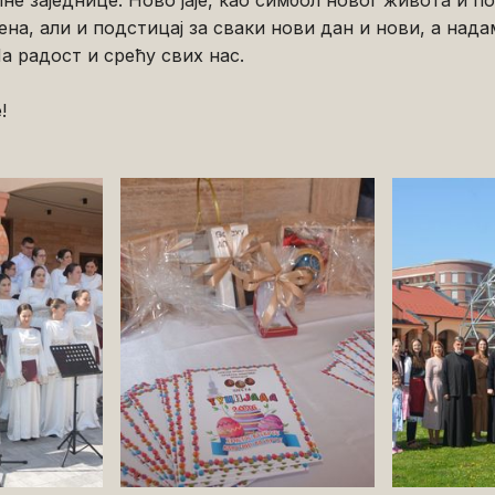
не заједнице. Ново јаје, као симбол новог живота и по
ена, али и подстицај за сваки нови дан и нови, а нада
а радост и срећу свих нас.
!