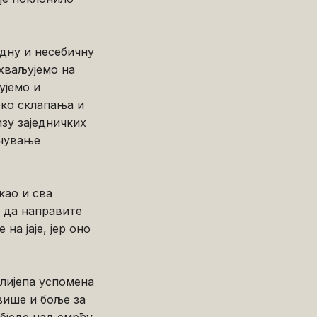
рдну и несебичну
хваљујемо на
ујемо и
око склапања и
изу заједничких
очување
као и сва
, да направите
на јаје, јер оно
 лијепа успомена
више и боље за