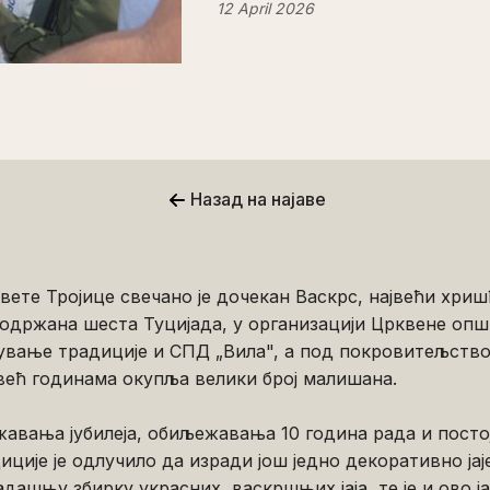
12 April 2026
Назад на најаве
вете Тројице свечано је дочекан Васкрс, највећи хри
 одржана шеста Туцијада, у организацији Црквене опш
ување традиције и СПД „Вила", а под покровитељств
 већ годинама окупља велики број малишана.
авања јубилеја, обиљежавања 10 година рада и пост
ције је одлучило да изради још једно декоративно јаје,
дашњу збирку украсних, васкршњих јаја, те је и ово ј