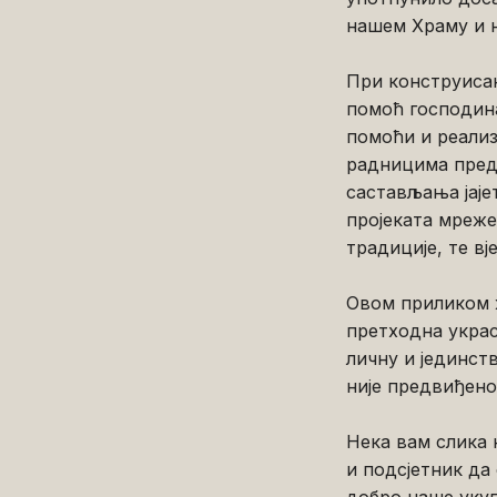
нашем Храму и 
При конструисањ
помоћ господин
помоћи и реализ
радницима преду
састављања јаје
пројеката мреже
традиције, те вј
Овом приликом ж
претходна украс
личну и јединств
није предвиђено 
Нека вам слика 
и подсјетник да