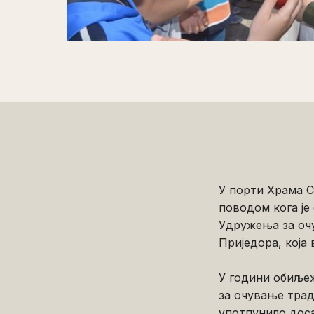
У порти Храма С
поводом кога је
Удружења за оч
Приједора, која
У години обиљеж
за очување тради
употпунило доса