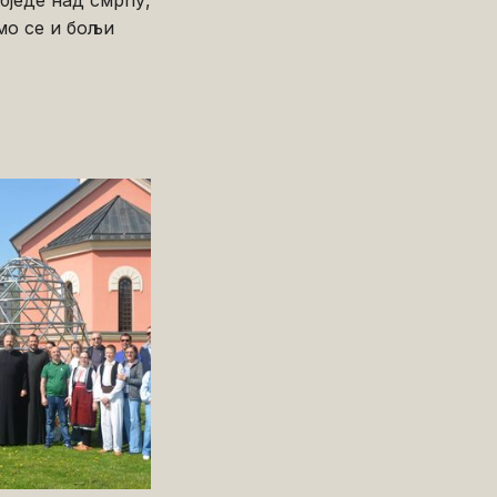
бједе над смрћу,
мо се и бољи