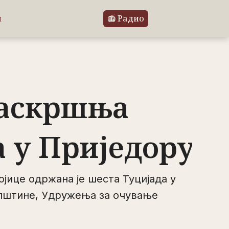
л
📻 Радио
Васкршња
а у Приједору
јице одржана је шеста Туцијада у
општине, Удружења за очување