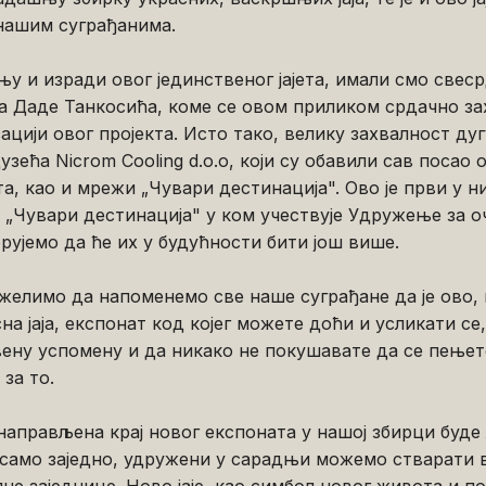
нашим суграђанима.
у и изради овог јединственог јајета, имали смо свес
а Даде Танкосића, коме се овом приликом срдачно за
ацији овог пројекта. Исто тако, велику захвалност дуг
зећа Nicrom Cooling d.o.o, који су обавили сав посао 
та, као и мрежи „Чувари дестинација". Ово је први у н
 „Чувари дестинација" у ком учествује Удружење за 
ерујемо да ће их у будућности бити још више.
елимо да напоменемо све наше суграђане да је ово, 
на јаја, експонат код којег можете доћи и усликати се
ену успомену и да никако не покушавате да се пењете 
за то.
направљена крај новог експоната у нашој збирци буде
 само заједно, удружени у сарадњи можемо стварати 