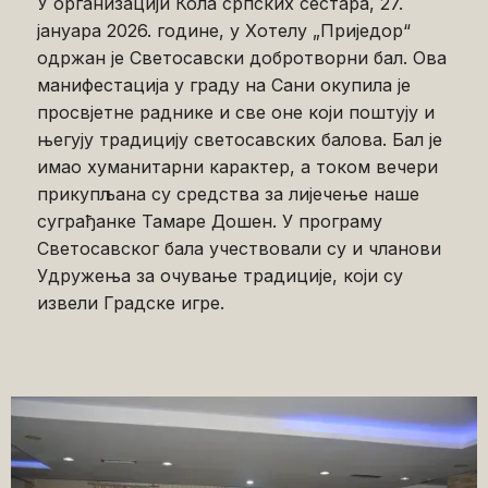
У организацији Кола српских сестара, 27.
јануара 2026. године, у Хотелу „Приједор“
одржан је Светосавски добротворни бал. Ова
манифестација у граду на Сани окупила је
просвјетне раднике и све оне који поштују и
његују традицију светосавских балова. Бал је
имао хуманитарни карактер, а током вечери
прикупљана су средства за лијечење наше
суграђанке Тамаре Дошен. У програму
Светосавског бала учествовали су и чланови
Удружења за очување традиције, који су
извели Градске игре.