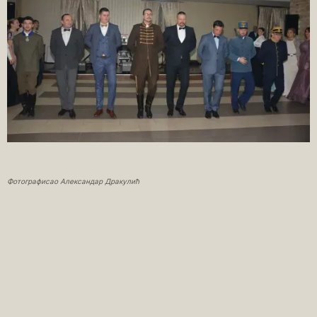
Фотографисао Александар Дракулић