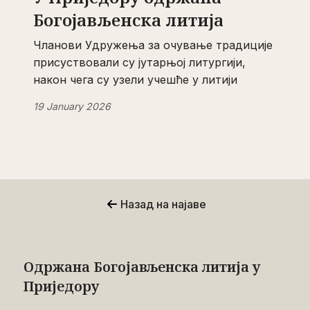
Богојављенска литија
Чланови Удружења за очување традиције
присуствовали су јутарњој литургији,
након чега су узели учешће у литији
19 January 2026
Назад на најаве
Одржана Богојављенска литија у
Приједору