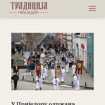
У Приједору одржана