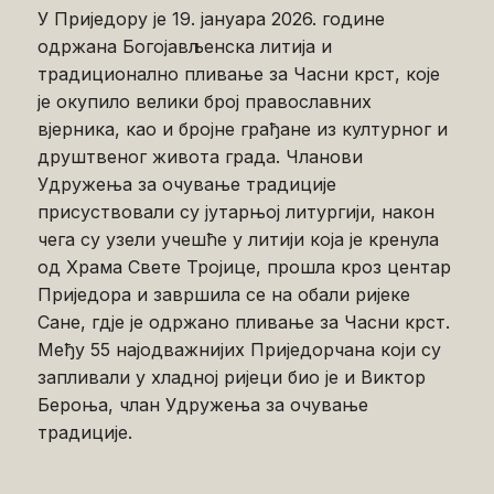
У Приједору је 19. јануара 2026. године
одржана Богојављенска литија и
традиционално пливање за Часни крст, које
је окупило велики број православних
вјерника, као и бројне грађане из културног и
друштвеног живота града. Чланови
Удружења за очување традиције
присуствовали су јутарњој литургији, након
чега су узели учешће у литији која је кренула
од Храма Свете Тројице, прошла кроз центар
Приједора и завршила се на обали ријеке
Сане, гдје је одржано пливање за Часни крст.
Међу 55 најодважнијих Приједорчана који су
запливали у хладној ријеци био је и Виктор
Бероња, члан Удружења за очување
традиције.